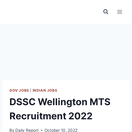
Skip
to
content
GOV JOBS
|
INDIAN JOBS
DSSC Wellington MTS
Recruitment 2022
By
Daily Report
October 10, 2022