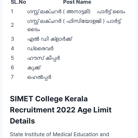
SL.No
Post Name
1
ഗസ്റ്റ് ലക്ചറർ ( അനാട്ടമി) പാർട്ട് ടൈം
ഗസ്റ്റ് ലക്ചറർ ( ഫിസിയോളജി ) പാർട്ട്
2
ടൈം
3
എൽ ഡി ക്ളാർക്ക്
4
ഡ്രൈവർ
5
ഹൗസ് കീപ്പർ
6
കുക്ക്
7
ഹെൽപ്പർ
SIMET College Kerala
Recruitment 2022 Age Limit
Details
State Institute of Medical Education and