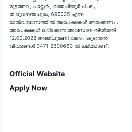
മുട്ടത്തറ , പാറ്റൂർ , വഞ്ചിയൂർ പി.ഒ ,
തിരുവനന്തപുരം, 695035 എന്ന
മേൽവിലാസത്തിൽ അപേക്ഷകൾ അയക്കണം .
അപേക്ഷകൾ ലഭിക്കേണ്ട അവസാന തീയ്യതി
12.09.2022 അഞ്ചുമണി വരെ . കൂടുതൽ
വിവരങ്ങൾ 0471-2300660 ൽ ലഭ്യമാണ് .
Official Website
Apply Now