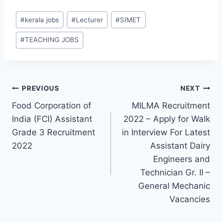
Post
#
kerala jobs
#
Lecturer
#
SIMET
Tags:
#
TEACHING JOBS
Post
PREVIOUS
NEXT
Food Corporation of
MILMA Recruitment
navigation
India (FCI) Assistant
2022 – Apply for Walk
Grade 3 Recruitment
in Interview For Latest
2022
Assistant Dairy
Engineers and
Technician Gr. II –
General Mechanic
Vacancies