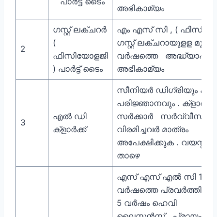
പാർട്ട് ടൈം
അഭികാമ്യം
ഗസ്റ്റ് ലക്ചറർ
എം എസ് സി , ( ഫിസിയ
(
ഗസ്റ്റ് ലക്ചറായുളള മൂന്ന്
2
ഫിസിയോളജി
വർഷത്തെ അദ്ധ്യാപന
) പാർട്ട് ടൈം
അഭികാമ്യം
സീനിയർ ഡിഗ്രിയും കമ്പ്
പരിജ്ഞാനവും . ക്ളാർക്ക
എൽ ഡി
സർക്കാർ സർവ്വീസിൽ ന
3
ക്ളാർക്ക്
വിരമിച്ചവർ മാത്രം
അപേക്ഷിക്കുക . വയസ്സ് 6
താഴെ
എസ് എസ് എൽ സി 10
വർഷത്തെ പ്രവർത്തിപരി
5 വർഷം ഹെവി
ലൈസൻസ് പ്രായം 18 ന