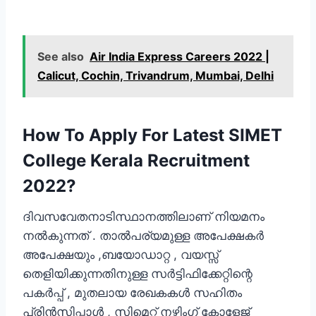
See also
Air India Express Careers 2022 |
Calicut, Cochin, Trivandrum, Mumbai, Delhi
How To Apply For Latest SIMET
College Kerala Recruitment
2022?
ദിവസവേതനാടിസ്ഥാനത്തിലാണ് നിയമനം
നൽകുന്നത് . താൽപര്യമുള്ള അപേക്ഷകർ
അപേക്ഷയും ,ബയോഡാറ്റ , വയസ്സ്
തെളിയിക്കുന്നതിനുള്ള സർട്ടിഫിക്കേറ്റിന്റെ
പകർപ്പ് , മുതലായ രേഖകകൾ സഹിതം
പ്രിൻസിപ്പാൾ , സിമെറ്റ് നഴ്സിംഗ് കോളേജ്