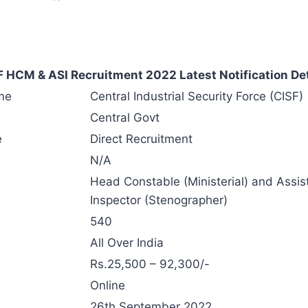
F HCM & ASI Recruitment 2022 Latest Notification Det
me
Central Industrial Security Force (CISF)
Central Govt
e
Direct Recruitment
N/A
Head Constable (Ministerial) and Assis
Inspector (Stenographer)
540
All Over India
Rs.25,500 – 92,300/-
Online
26th September 2022