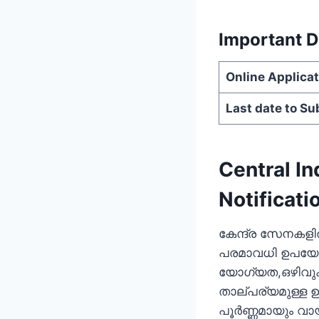
Important D
Online Applic
Last date to Su
Central In
Notificati
കേന്ദ്ര സേനകള
പരമാവധി ഉപയോഗപ
യോഗ്യത,ഒഴിവുകള
താല്പര്യമുള്ള
പൂര്‍ണ്ണമായും വ