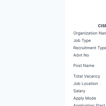
CIS
Organization Na
Job Type
Recruitment Typ
Advt No
Post Name
Total Vacancy
Job Location
Salary
Apply Mode
Application Start