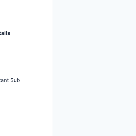
ails
tant Sub