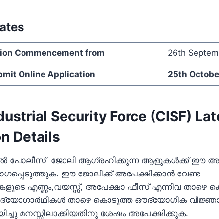
ates
ation Commencement from
26th Septem
bmit Online Application
25th Octobe
dustrial Security Force (CISF) La
on Details
ില്‍ പോലീസ് ജോലി ആഗ്രഹിക്കുന്ന ആളുകള്‍ക്ക് ഈ
്പെടുത്തുക. ഈ ജോലിക്ക് അപേക്ഷിക്കാന്‍ വേണ്ട
ുടെ എണ്ണം,വയസ്സ്, അപേക്ഷാ ഫീസ്‌ എന്നിവ താഴെ കൊട
 ഉദ്യോഗാര്‍ഥികള്‍ താഴെ കൊടുത്ത ഔദ്യോഗിക വിജ്
ായിച്ചു മനസ്സിലാക്കിയതിനു ശേഷം അപേക്ഷിക്കുക.