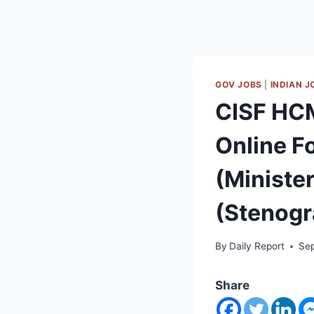
GOV JOBS
|
INDIAN J
CISF HCM
Online F
(Minister
(Stenogr
By
Daily Report
Se
Share