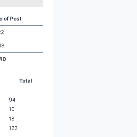
o of Post
22
18
40
Total
94
10
18
122