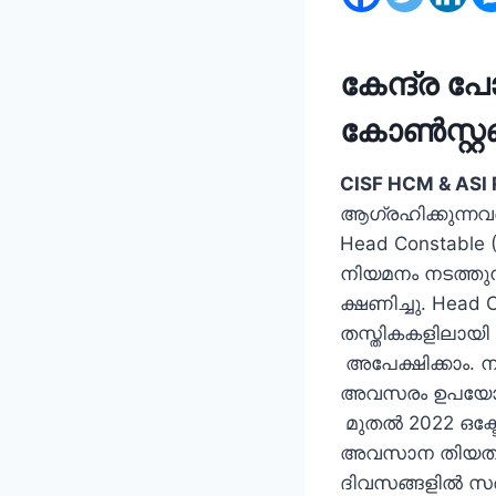
കേന്ദ്ര പ
കോണ്‍സ്റ്
CISF HCM & ASI 
ആഗ്രഹിക്കുന്നവര്‍
Head Constable (
നിയമനം നടത്തുന
ക്ഷണിച്ചു. Head C
തസ്തികകളിലായി മ
അപേക്ഷിക്കാം. നല
അവസരം ഉപയോഗപ്
മുതല്‍ 2022 ഒക്
അവസാന തിയതിക്ക
ദിവസങ്ങളില്‍ സ