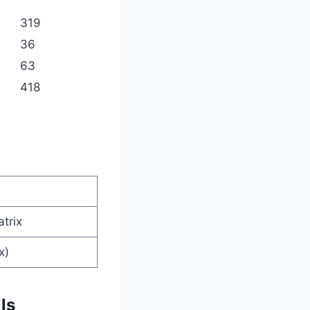
319
36
63
418
trix
x)
ls