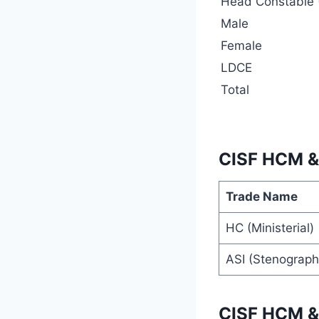
Head Constable (
Male
Female
LDCE
Total
CISF HCM &
Trade Name
HC (Ministerial)
ASI (Stenograph
CISF HCM & 