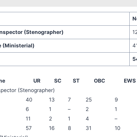
N
Inspector (Stenographer)
1
(Ministerial)
4
5
me
UR
SC
ST
OBC
EWS
spector (Stenographer)
40
13
7
25
9
6
1
–
2
1
11
2
1
4
–
57
16
8
31
10