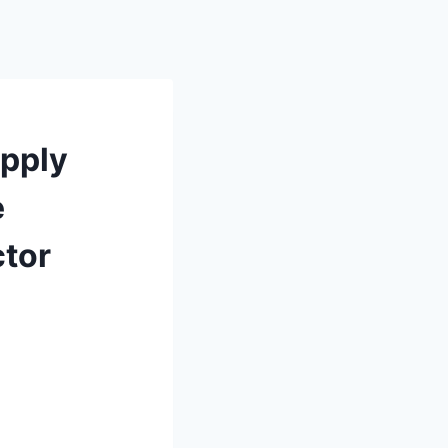
Apply
e
ctor