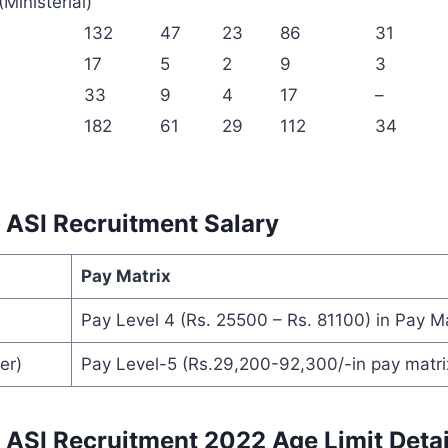
Ministerial)
132
47
23
86
31
17
5
2
9
3
33
9
4
17
–
182
61
29
112
34
 ASI Recruitment
Salary
Pay Matrix
Pay Level 4 (Rs. 25500 – Rs. 81100) in Pay Ma
er)
Pay Level-5 (Rs.29,200-92,300/-in pay matri
ASI Recruitment 2022 Age Limit Detai